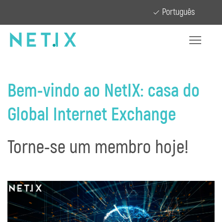
Português
Bem-vindo ao NetIX: casa do
Global Internet Exchange
Torne-se um membro hoje!