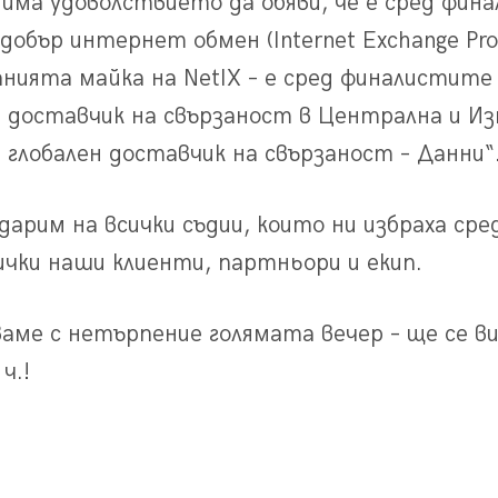
 има удоволствието да обяви, че е сред фи
добър интернет обмен (Internet Exchange Provi
нията майка на NetIX – е сред финалистите 
 доставчик на свързаност в Централна и Из
 глобален доставчик на свързаност – Данни“
дарим на всички съдии, които ни избраха ср
ички наши клиенти, партньори и екип.
аме с нетърпение голямата вечер – ще се в
ч.!