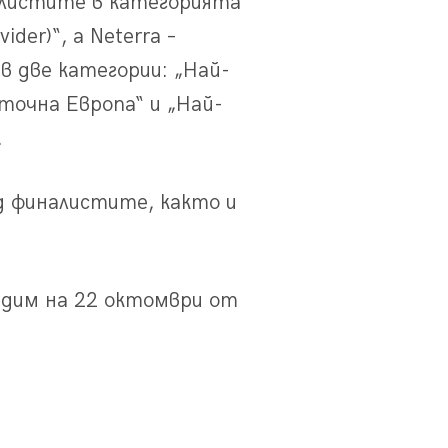
налистите в категорията
der)“, а Neterra –
в две категории: „Най-
точна Европа“ и „Най-
.
ед финалистите, както и
идим на 22 октомври от