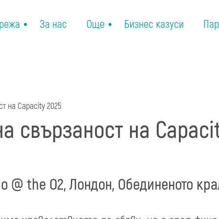
режа
За нас
Още
Бизнес казуси
Пар
т на Capacity 2025
а свързаност на Capacit
go @ the O2, Лондон, Обединеното кра