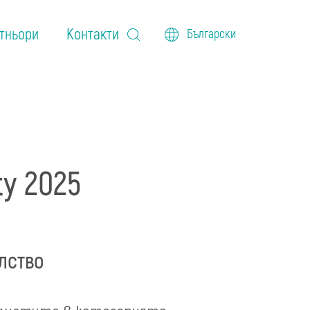
тньори
Контакти
Български
y 2025
лство