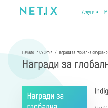
Услуги
М
Начало
Събития
Награди за глобална свързанос
Награди за глобалн
Indi
Награди за
глобална