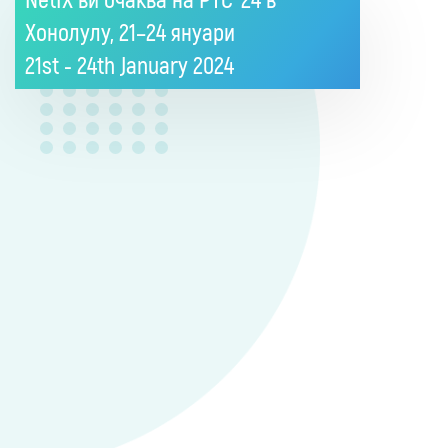
NetIX ви очаква на PTC ’24 в
Хонолулу, 21–24 януари
21st - 24th January
2024