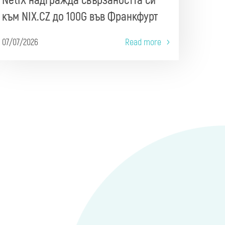
NetIX надгражда свързаността си
към NIX.CZ до 100G във Франкфурт
07/07/2026
Read more