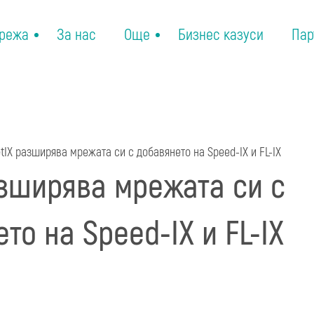
режа
За нас
Още
Бизнес казуси
Пар
tIX разширява мрежата си с добавянето на Speed-IX и FL-IX
азширява мрежата си с
то на Speed-IX и FL-IX