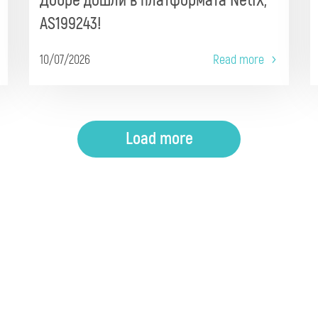
Добре дошли в платформата NetIX,
AS199243!
10/07/2026
Read more
Load more