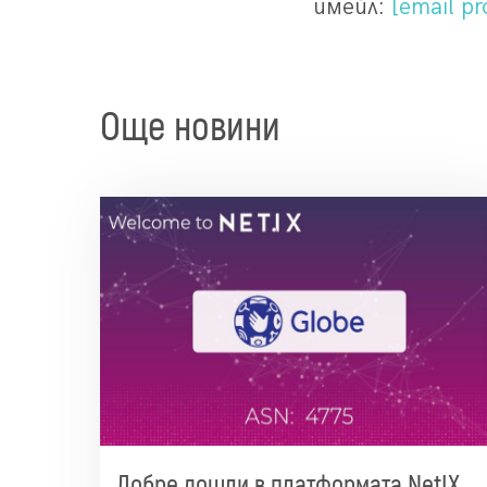
имейл:
[email pr
Още новини
Добре дошли в платформата NetIX,