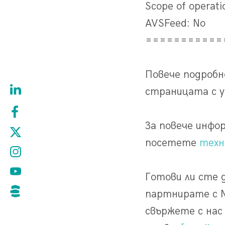
Scope of operat
AVSFeed: No
===========
Повече подроб
страницата с 
За повече инфо
посетете
техн
Готови ли сте 
партнирате с Ne
свържете с нас