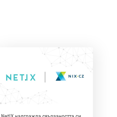
NetIX надгражда свързаността си