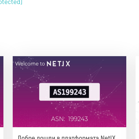
otected]
Добре дошли в платформата NetIX,