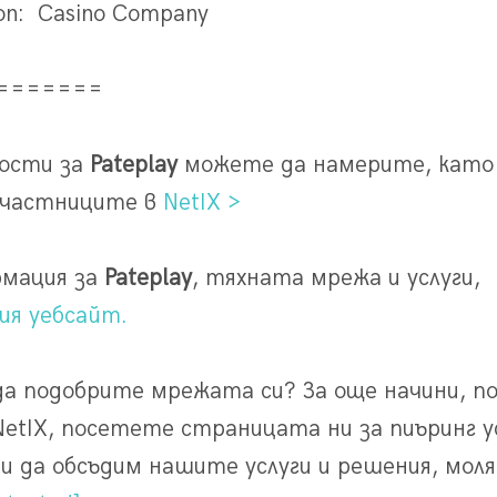
ion: Casino Company
=======
ности за
Pateplay
можете да намерите, като
участниците в
NetIX >
рмация за
Pateplay
, тяхната мрежа и услуги,
ия уебсайт.
да подобрите мрежата си? За още начини, по
tIX, посетете страницата ни за пиъринг усл
 и да обсъдим нашите услуги и решения, мол