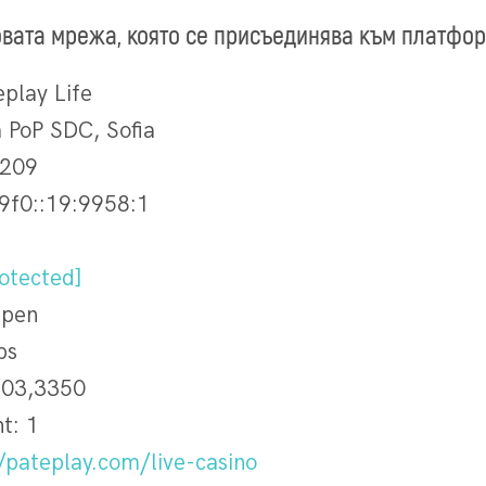
овата мрежа, която се присъединява към платфор
eplay Life
a PoP SDC, Sofia
.209
9f0::19:9958:1
otected]
Open
ps
03,3350
nt: 1
/pateplay.com/live-casino