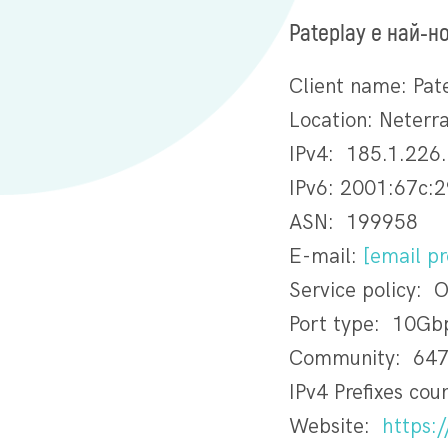
Pateplay е най-н
Client name: Pat
Location: Neterr
IPv4: 185.1.226
IPv6: 2001:67c:2
ASN: 199958
E-mail:
[email pr
Service policy: 
Port type: 10Gb
Community: 647
IPv4 Prefixes cou
Website:
https:/