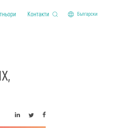
тньори
Контакти
Български
X,