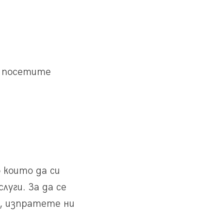
 посетите
 които да си
уги. За да се
я, изпратете ни