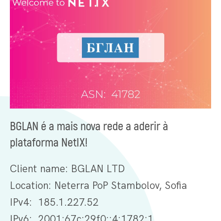
BGLAN é a mais nova rede a aderir à
plataforma NetIX!
Client name: BGLAN LTD
Location: Neterra PoP Stambolov, Sofia
IPv4: 185.1.227.52
IPv6: 2001:67c:29f0::4:1782:1