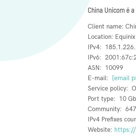
China Unicom é a 
Client name: Ch
Location: Equini
IPv4: 185.1.226
IPv6: 2001:67c:
ASN: 10099
E-mail:
[email p
Service policy: 
Port type: 10 G
Community: 647
IPv4 Prefixes cou
Website:
https:/