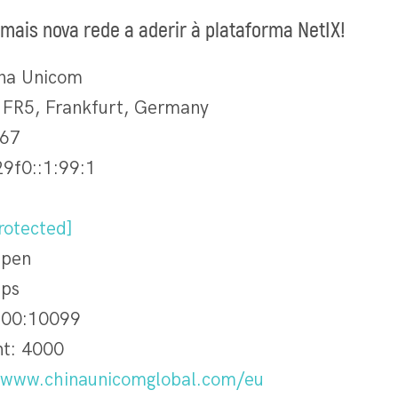
mais nova rede a aderir à plataforma NetIX!
ina Unicom
x FR5, Frankfurt, Germany
.67
29f0::1:99:1
rotected]
Open
bps
00:10099
nt: 4000
/www.chinaunicomglobal.com/eu